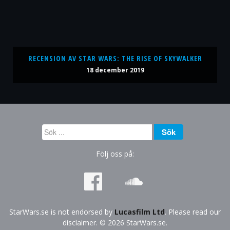
RECENSION AV STAR WARS: THE RISE OF SKYWALKER
18 december 2019
Sök
Sök
...
Följ oss på:
StarWars.se is not endorsed by
Lucasfilm Ltd
. Please read our
disclaimer. © 2026 StarWars.se.