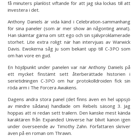
få minuters planlöst viftande för att jag ska lockas till att
investera i det.
Anthony Daniels är vida känd i Celebration-sammanhang
för sina paneler (som är mer show än någonting annat).
Han skämtar gärna om sitt ego och sin självproklamerade
storhet. Lite extra roligt när han intervjuas av Warwick
Davis. Ewokerna såg ju som bekant upp till C-3PO som
om han vore en gud.
En höjdpunkt under panelen var när Anthony Daniels på
ett mycket finstämt sett återberättade historien i
serietidningen C-3PO om hur protokolldroiden fick sin
röda arm i The Forcera Awakens.
Dagens andra stora panel (det finns även en hel uppsjö
av mindre sådana) handlade om Rebels säsong 3. Jag
hoppas att ni redan sett trailern. Den kanske mest kända
karaktären från Expanded Universe har blivit kanon igen
under överseende av Timothy Zahn. Författaren skriver
även på en roman om Thrawn.