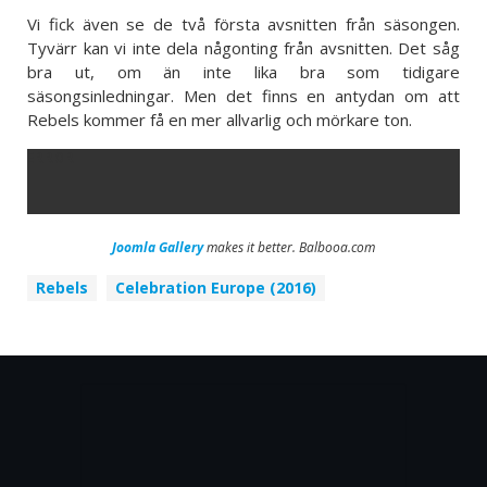
Vi fick även se de två första avsnitten från säsongen.
Tyvärr kan vi inte dela någonting från avsnitten. Det såg
bra ut, om än inte lika bra som tidigare
säsongsinledningar. Men det finns en antydan om att
Rebels kommer få en mer allvarlig och mörkare ton.
ERROR
Joomla Gallery
makes it better. Balbooa.com
Rebels
Celebration Europe (2016)