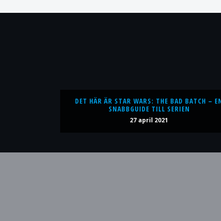
DET HÄR ÄR STAR WARS: THE BAD BATCH – E
SNABBGUIDE TILL SERIEN
27 april 2021