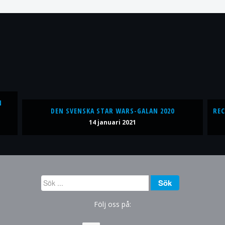
N
DEN SVENSKA STAR WARS-GALAN 2020
REC
14 januari 2021
Sök
Sök
...
Följ oss på: