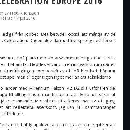
CELEBRATION EUROPE 2016
en av
Fredrik Jonsson
licerad 17 juli 2016
r lediga från jobbet. Det betyder också att många av de
 Celebration. Dagen blev därmed lite spretig i ett försök
LMxLAB är på plats med sin VR-demostrering kallad "Trials
en ILM-anställd leddes vi var och en in i varsitt rum där en
ig utrustningingen som består av ett VR-headset, hörlurar
 ett spel men är egentligen inget mer än ett teknikdemo.
o landar med Millennium Falcon. R2-D2 ska utföra en del
 till allting måste man hjälpa till att flytta ner saker till
 jättespännande. Mot slutet attackeras man av ett gäng
et att reflektera laserskott. Jag kan ju i sammanhanget
s jediriddare.
Det var en häftig upplevelse och fick även en skeptiker att