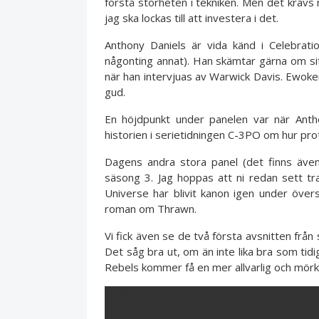
förstå storheten i tekniken. Men det krävs 
jag ska lockas till att investera i det.
Anthony Daniels är vida känd i Celebra
någonting annat). Han skämtar gärna om sitt
när han intervjuas av Warwick Davis. Ewok
gud.
En höjdpunkt under panelen var när Anth
historien i serietidningen C-3PO om hur pro
Dagens andra stora panel (det finns äve
säsong 3. Jag hoppas att ni redan sett t
Universe har blivit kanon igen under öve
roman om Thrawn.
Vi fick även se de två första avsnitten från
Det såg bra ut, om än inte lika bra som tid
Rebels kommer få en mer allvarlig och mörk
ERROR