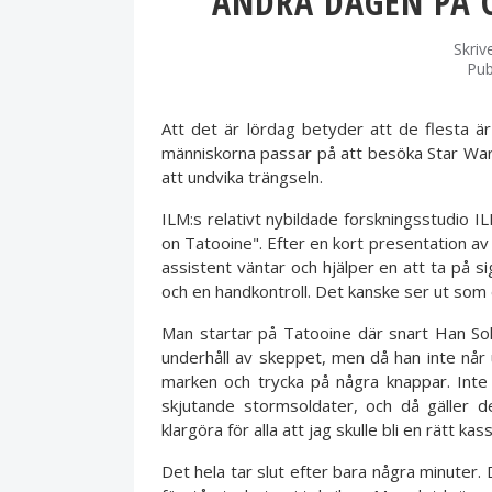
ANDRA DAGEN PÅ 
Skriv
Pub
Att det är lördag betyder att de flesta ä
människorna passar på att besöka Star Wars
att undvika trängseln.
ILM:s relativt nybildade forskningsstudio I
on Tatooine". Efter en kort presentation av 
assistent väntar och hjälper en att ta på s
och en handkontroll. Det kanske ser ut som
Man startar på Tatooine där snart Han Sol
underhåll av skeppet, men då han inte når upp
marken och trycka på några knappar. Inte
skjutande stormsoldater, och då gäller d
klargöra för alla att jag skulle bli en rätt kas
Det hela tar slut efter bara några minuter. 