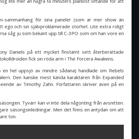
nog lite mer än några få minuters planlöst viftande för att
tion-sammanhang för sina paneler (som är mer show än
 ego och sin självproklamerade storhet. Lite extra roligt
erna såg ju som bekant upp till C-3PO som om han vore en
ony Daniels på ett mycket finstämt sett återberättade
tokolldroiden fick sin röda arm i The Forcera Awakens.
n en hel uppsjö av mindre sådana) handlade om Rebels
railern. Den kanske mest kända karaktären från Expanded
rseende av Timothy Zahn. Författaren skriver även på en
 säsongen. Tyvärr kan vi inte dela någonting från avsnitten.
igare säsongsinledningar. Men det finns en antydan om att
are ton.