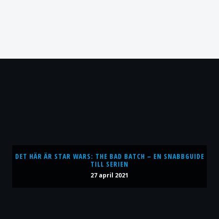
DET HÄR ÄR STAR WARS: THE BAD BATCH – EN SNABBGUIDE
TILL SERIEN
27 april 2021