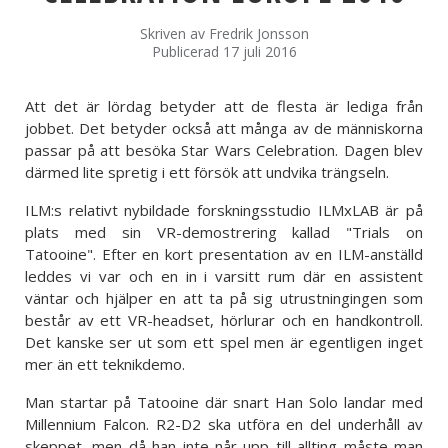
Skriven av
Fredrik Jonsson
Publicerad 17 juli 2016
Att det är lördag betyder att de flesta är lediga från
jobbet. Det betyder också att många av de människorna
passar på att besöka Star Wars Celebration. Dagen blev
därmed lite spretig i ett försök att undvika trängseln.
ILM:s relativt nybildade forskningsstudio ILMxLAB är på
plats med sin VR-demostrering kallad "Trials on
Tatooine". Efter en kort presentation av en ILM-anställd
leddes vi var och en in i varsitt rum där en assistent
väntar och hjälper en att ta på sig utrustningingen som
består av ett VR-headset, hörlurar och en handkontroll.
Det kanske ser ut som ett spel men är egentligen inget
mer än ett teknikdemo.
Man startar på Tatooine där snart Han Solo landar med
Millennium Falcon. R2-D2 ska utföra en del underhåll av
skeppet, men då han inte når upp till allting måste man