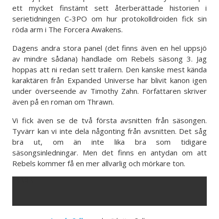
ett mycket finstämt sett återberättade historien i
serietidningen C-3PO om hur protokolldroiden fick sin
röda arm i The Forcera Awakens.
Dagens andra stora panel (det finns även en hel uppsjö
av mindre sådana) handlade om Rebels säsong 3. Jag
hoppas att ni redan sett trailern. Den kanske mest kända
karaktären från Expanded Universe har blivit kanon igen
under överseende av Timothy Zahn. Författaren skriver
även på en roman om Thrawn.
Vi fick även se de två första avsnitten från säsongen.
Tyvärr kan vi inte dela någonting från avsnitten. Det såg
bra ut, om än inte lika bra som tidigare
säsongsinledningar. Men det finns en antydan om att
Rebels kommer få en mer allvarlig och mörkare ton.
ERROR