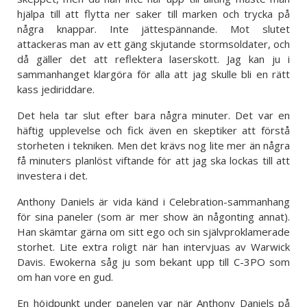
hjälpa till att flytta ner saker till marken och trycka på
några knappar. Inte jättespännande. Mot slutet
attackeras man av ett gäng skjutande stormsoldater, och
då gäller det att reflektera laserskott. Jag kan ju i
sammanhanget klargöra för alla att jag skulle bli en rätt
kass jediriddare.
Det hela tar slut efter bara några minuter. Det var en
häftig upplevelse och fick även en skeptiker att förstå
storheten i tekniken. Men det krävs nog lite mer än några
få minuters planlöst viftande för att jag ska lockas till att
investera i det.
Anthony Daniels är vida känd i Celebration-sammanhang
för sina paneler (som är mer show än någonting annat).
Han skämtar gärna om sitt ego och sin självproklamerade
storhet. Lite extra roligt när han intervjuas av Warwick
Davis. Ewokerna såg ju som bekant upp till C-3PO som
om han vore en gud.
En höjdpunkt under panelen var när Anthony Daniels på