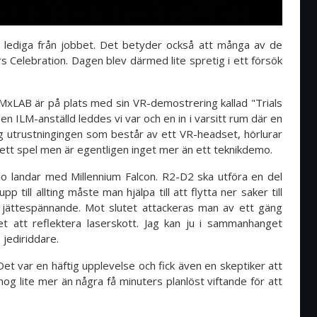
r lediga från jobbet. Det betyder också att många av de
 Celebration. Dagen blev därmed lite spretig i ett försök
LMxLAB är på plats med sin VR-demostrering kallad "Trials
en ILM-anställd leddes vi var och en in i varsitt rum där en
ig utrustningingen som består av ett VR-headset, hörlurar
 ett spel men är egentligen inget mer än ett teknikdemo.
o landar med Millennium Falcon. R2-D2 ska utföra en del
 till allting måste man hjälpa till att flytta ner saker till
 jättespännande. Mot slutet attackeras man av ett gäng
et att reflektera laserskott. Jag kan ju i sammanhanget
s jediriddare.
Det var en häftig upplevelse och fick även en skeptiker att
nog lite mer än några få minuters planlöst viftande för att