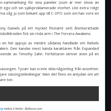
tion-sammanhang för sina paneler (som är mer show än
 ego och sin självproklamerade storhet. Lite extra roligt
erna såg ju som bekant upp till C-3PO som om han vore en
ony Daniels på ett mycket finstämt sett återberättade
tokolldroiden fick sin röda arm i The Forcera Awakens.
n en hel uppsjö av mindre sådana) handlade om Rebels
railern. Den kanske mest kända karaktären från Expanded
rseende av Timothy Zahn. Författaren skriver även på en
 säsongen. Tyvärr kan vi inte dela någonting från avsnitten.
igare säsongsinledningar. Men det finns en antydan om att
are ton.
ry
makes it better. Balbooa.com