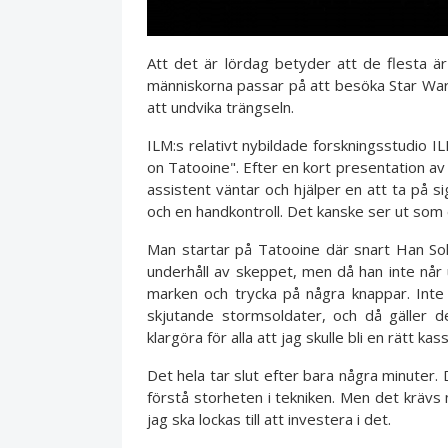
Att det är lördag betyder att de flesta ä
människorna passar på att besöka Star Wars
att undvika trängseln.
ILM:s relativt nybildade forskningsstudio I
on Tatooine". Efter en kort presentation av 
assistent väntar och hjälper en att ta på s
och en handkontroll. Det kanske ser ut som
Man startar på Tatooine där snart Han Sol
underhåll av skeppet, men då han inte når upp
marken och trycka på några knappar. Inte
skjutande stormsoldater, och då gäller d
klargöra för alla att jag skulle bli en rätt kas
Det hela tar slut efter bara några minuter. 
förstå storheten i tekniken. Men det krävs 
jag ska lockas till att investera i det.