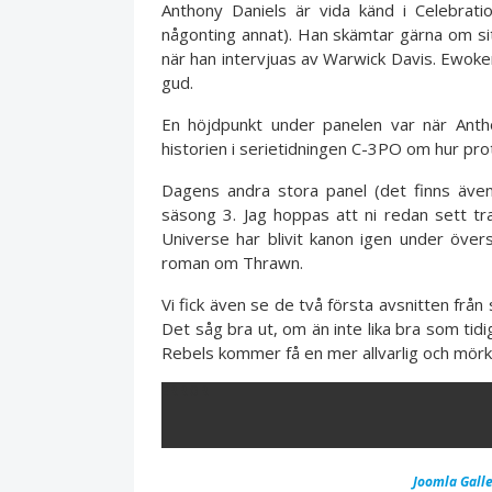
Anthony Daniels är vida känd i Celebra
någonting annat). Han skämtar gärna om sitt
när han intervjuas av Warwick Davis. Ewok
gud.
En höjdpunkt under panelen var när Anth
historien i serietidningen C-3PO om hur pro
Dagens andra stora panel (det finns äve
säsong 3. Jag hoppas att ni redan sett t
Universe har blivit kanon igen under öve
roman om Thrawn.
Vi fick även se de två första avsnitten från
Det såg bra ut, om än inte lika bra som tid
Rebels kommer få en mer allvarlig och mörk
ERROR
Joomla Galle