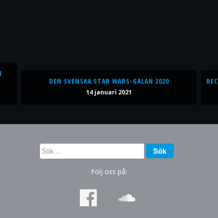
N
DEN SVENSKA STAR WARS-GALAN 2020
REC
14 januari 2021
Sök
Sök
...
Följ oss på: