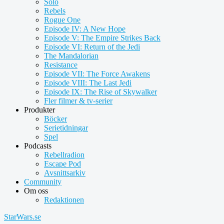
Solo
Rebels
Rogue One
Episode IV: A New Hope
Episode V: The Empire Strikes Back
Episode VI: Return of the Jedi
The Mandalorian
Resistance
Episode VII: The Force Awakens
Episode VIII: The Last Jedi
Episode IX: The Rise of Skywalker
Fler filmer & tv-serier
Produkter
Böcker
Serietidningar
Spel
Podcasts
Rebellradion
Escape Pod
Avsnittsarkiv
Community
Om oss
Redaktionen
StarWars.se