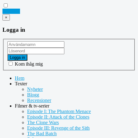
Logga in
×
Logga in
Logga in
Kom ihåg mig
Hem
Texter
Nyheter
Blogg
Recensioner
Filmer & tv-serier
Episode I: The Phantom Menace
Episode II: Attack of the Clones
The Clone Wars
Episode III: Revenge of the Sith
The Bad Batch