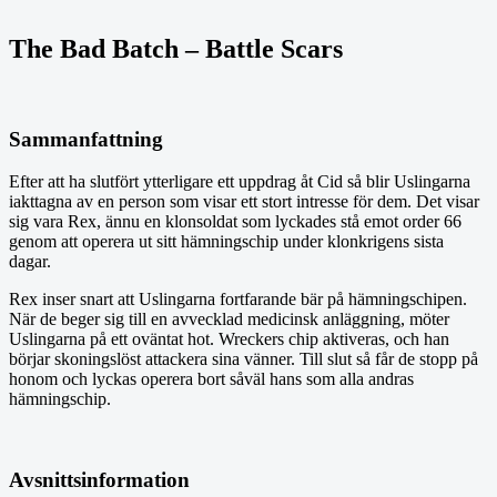
The Bad Batch – Battle Scars
Sammanfattning
Efter att ha slutfört ytterligare ett uppdrag åt Cid så blir Uslingarna
iakttagna av en person som visar ett stort intresse för dem. Det visar
sig vara Rex, ännu en klonsoldat som lyckades stå emot order 66
genom att operera ut sitt hämningschip under klonkrigens sista
dagar.
Rex inser snart att Uslingarna fortfarande bär på hämningschipen.
När de beger sig till en avvecklad medicinsk anläggning, möter
Uslingarna på ett oväntat hot. Wreckers chip aktiveras, och han
börjar skoningslöst attackera sina vänner. Till slut så får de stopp på
honom och lyckas operera bort såväl hans som alla andras
hämningschip.
Avsnittsinformation