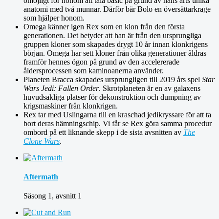
omöjligt för honom att tala basic på grund av hans arts unika
anatomi med två munnar. Därför bär Bolo en översättarkrage
som hjälper honom.
Omega känner igen Rex som en klon från den första
generationen. Det betyder att han är från den ursprungliga
gruppen kloner som skapades drygt 10 år innan klonkrigens
början. Omega har sett kloner från olika generationer åldras
framför hennes ögon på grund av den accelererade
åldersprocessen som kaminoanerna använder.
Planeten Bracca skapades ursprungligen till 2019 års spel
Star
Wars Jedi: Fallen Order
. Skrotplaneten är en av galaxens
huvudsakliga platser för dekonstruktion och dumpning av
krigsmaskiner från klonkrigen.
Rex tar med Uslingarna till en kraschad jedikryssare för att ta
bort deras hämningschip. Vi får se Rex göra samma procedur
ombord på ett liknande skepp i de sista avsnitten av
The
Clone Wars
.
Aftermath
Säsong 1, avsnitt 1