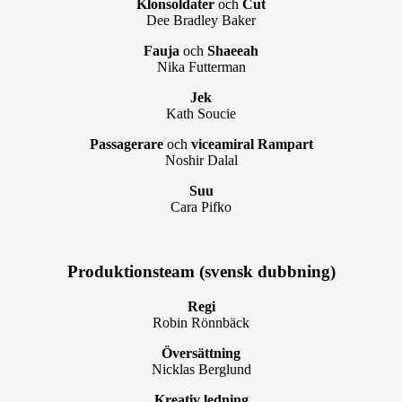
Klonsoldater
och
Cut
Dee Bradley Baker
Fauja
och
Shaeeah
Nika Futterman
Jek
Kath Soucie
Passagerare
och
viceamiral Rampart
Noshir Dalal
Suu
Cara Pifko
Produktionsteam (svensk dubbning)
Regi
Robin Rönnbäck
Översättning
Nicklas Berglund
Kreativ ledning