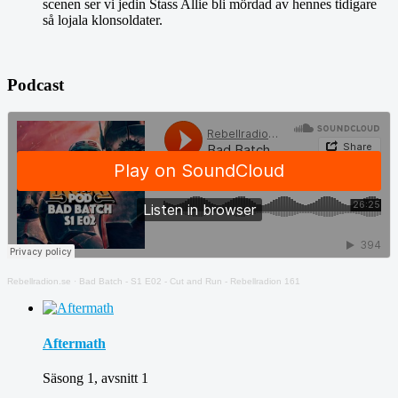
scenen ser vi jedin Stass Allie bli mördad av hennes tidigare
så lojala klonsoldater.
Podcast
Rebellradion.se
·
Bad Batch - S1 E02 - Cut and Run - Rebellradion 161
Aftermath
Säsong 1, avsnitt 1