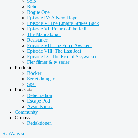
Solo
Rebels
Rogue One
Episode IV: A New Hope
Episode V: The Empire Strikes Back
Episode VI: Return of the Jedi
The Mandalorian
Resistance
Episode VII: The Force Awakens
Episode VIII: The Last Jedi
Episode IX: The Rise of Skywalker
Fler filmer & tv-serier
Produkter
Böcker
Serietidningar
Spel
Podcasts
Rebellradion
Escape Pod
Avsnittsarkiv
Community
Om oss
Redaktionen
StarWars.se