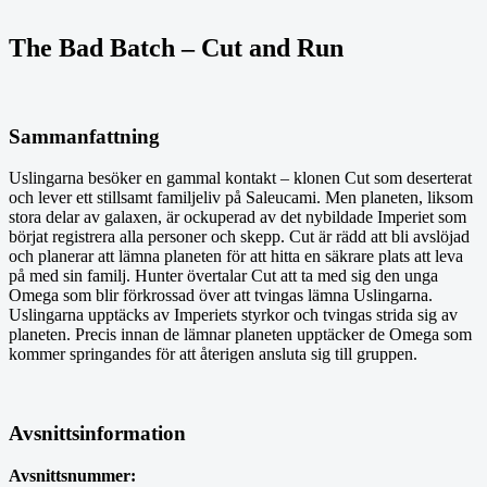
The Bad Batch – Cut and Run
Sammanfattning
Uslingarna besöker en gammal kontakt – klonen Cut som deserterat
och lever ett stillsamt familjeliv på Saleucami. Men planeten, liksom
stora delar av galaxen, är ockuperad av det nybildade Imperiet som
börjat registrera alla personer och skepp. Cut är rädd att bli avslöjad
och planerar att lämna planeten för att hitta en säkrare plats att leva
på med sin familj. Hunter övertalar Cut att ta med sig den unga
Omega som blir förkrossad över att tvingas lämna Uslingarna.
Uslingarna upptäcks av Imperiets styrkor och tvingas strida sig av
planeten. Precis innan de lämnar planeten upptäcker de Omega som
kommer springandes för att återigen ansluta sig till gruppen.
Avsnittsinformation
Avsnittsnummer: