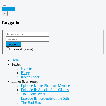
Logga in
×
Logga in
Logga in
Kom ihåg mig
Hem
Texter
Nyheter
Blogg
Recensioner
Filmer & tv-serier
Episode I: The Phantom Menace
Episode II: Attack of the Clones
The Clone Wars
Episode III: Revenge of the Sith
The Bad Batch