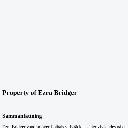
Property of Ezra Bridger
Sammanfattning
Ezra Bridger vandrar över Lothals vidsträckta slätter visslandes på en