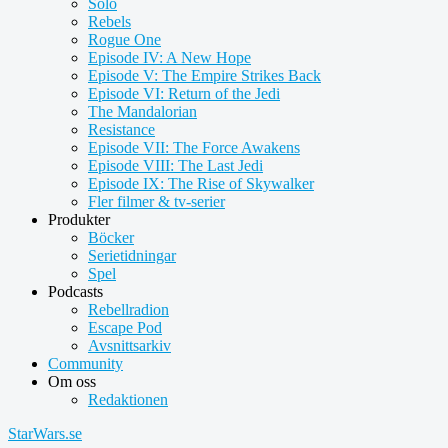
Solo
Rebels
Rogue One
Episode IV: A New Hope
Episode V: The Empire Strikes Back
Episode VI: Return of the Jedi
The Mandalorian
Resistance
Episode VII: The Force Awakens
Episode VIII: The Last Jedi
Episode IX: The Rise of Skywalker
Fler filmer & tv-serier
Produkter
Böcker
Serietidningar
Spel
Podcasts
Rebellradion
Escape Pod
Avsnittsarkiv
Community
Om oss
Redaktionen
StarWars.se