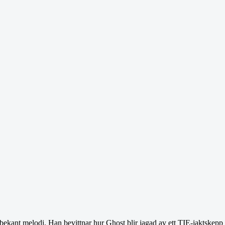
 bekant melodi. Han bevittnar hur Ghost blir jagad av ett TIE-jaktskepp