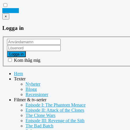
Logga in
×
Logga in
Logga in
Kom ihåg mig
Hem
Texter
Nyheter
Blogg
Recensioner
Filmer & tv-serier
Episode I: The Phantom Menace
Episode II: Attack of the Clones
The Clone Wars
Episode III: Revenge of the Sith
The Bad Batch