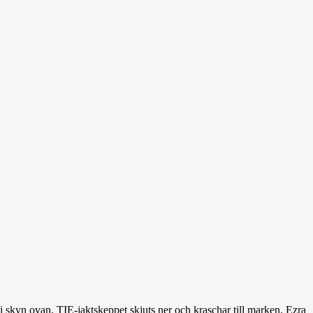
 i skyn ovan. TIE-jaktskeppet skjuts ner och kraschar till marken. Ezra