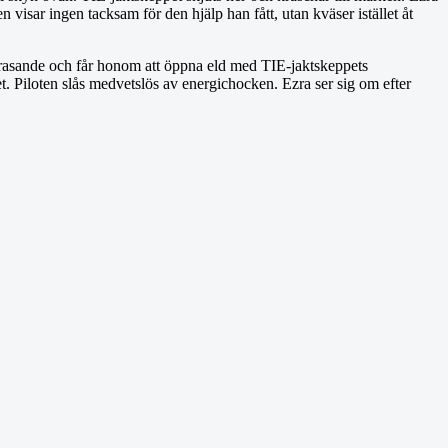
en visar ingen tacksam för den hjälp han fått, utan kväser istället åt
en rasande och får honom att öppna eld med TIE-jaktskeppets
ppet. Piloten slås medvetslös av energichocken. Ezra ser sig om efter