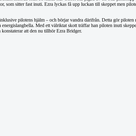
or, som sitter fast inuti. Ezra lyckas få upp luckan till skeppet men pilot
– inklusive pilotens hjälm – och börjar vandra därifrån. Detta gör pilot
in energislangbella. Med ett välriktat skott träffar han piloten inuti ske
onstaterar att den nu tillhör Ezra Bridger.