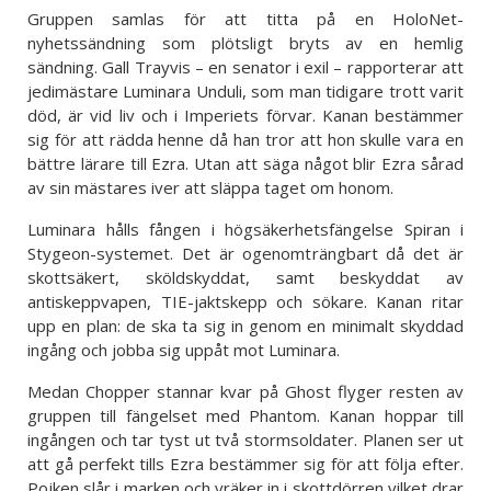
Gruppen samlas för att titta på en HoloNet-
nyhetssändning som plötsligt bryts av en hemlig
sändning. Gall Trayvis – en senator i exil – rapporterar att
jedimästare Luminara Unduli, som man tidigare trott varit
död, är vid liv och i Imperiets förvar. Kanan bestämmer
sig för att rädda henne då han tror att hon skulle vara en
bättre lärare till Ezra. Utan att säga något blir Ezra sårad
av sin mästares iver att släppa taget om honom.
Luminara hålls fången i högsäkerhetsfängelse Spiran i
Stygeon-systemet. Det är ogenomträngbart då det är
skottsäkert, sköldskyddat, samt beskyddat av
antiskeppvapen, TIE-jaktskepp och sökare. Kanan ritar
upp en plan: de ska ta sig in genom en minimalt skyddad
ingång och jobba sig uppåt mot Luminara.
Medan Chopper stannar kvar på Ghost flyger resten av
gruppen till fängelset med Phantom. Kanan hoppar till
ingången och tar tyst ut två stormsoldater. Planen ser ut
att gå perfekt tills Ezra bestämmer sig för att följa efter.
Pojken slår i marken och vräker in i skottdörren vilket drar