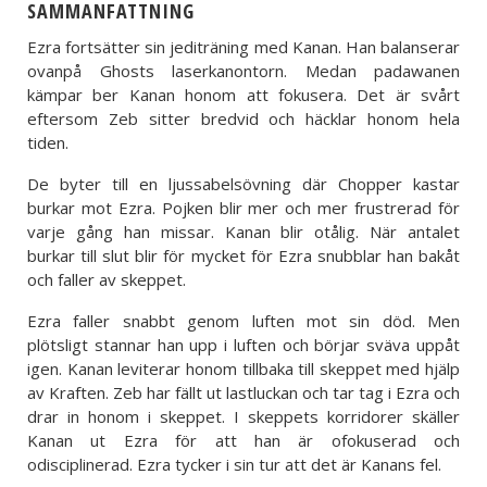
SAMMANFATTNING
Ezra fortsätter sin jediträning med Kanan. Han balanserar
ovanpå Ghosts laserkanontorn. Medan padawanen
kämpar ber Kanan honom att fokusera. Det är svårt
eftersom Zeb sitter bredvid och häcklar honom hela
tiden.
De byter till en ljussabelsövning där Chopper kastar
burkar mot Ezra. Pojken blir mer och mer frustrerad för
varje gång han missar. Kanan blir otålig. När antalet
burkar till slut blir för mycket för Ezra snubblar han bakåt
och faller av skeppet.
Ezra faller snabbt genom luften mot sin död. Men
plötsligt stannar han upp i luften och börjar sväva uppåt
igen. Kanan leviterar honom tillbaka till skeppet med hjälp
av Kraften. Zeb har fällt ut lastluckan och tar tag i Ezra och
drar in honom i skeppet. I skeppets korridorer skäller
Kanan ut Ezra för att han är ofokuserad och
odisciplinerad. Ezra tycker i sin tur att det är Kanans fel.