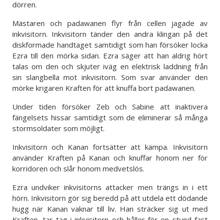
dörren.
Mästaren och padawanen flyr från cellen jagade av
inkvisitorn. Inkvisitorn tänder den andra klingan på det
diskformade handtaget samtidigt som han försöker locka
Ezra till den mörka sidan. Ezra säger att han aldrig hört
talas om den och skjuter iväg en elektrisk laddning från
sin slangbella mot inkvisitorn. Som svar använder den
mörke krigaren Kraften för att knuffa bort padawanen.
Under tiden försöker Zeb och Sabine att inaktivera
fängelsets hissar samtidigt som de eliminerar så många
stormsoldater som möjligt.
Inkvisitorn och Kanan fortsätter att kämpa. Inkvisitorn
använder Kraften på Kanan och knuffar honom ner för
korridoren och slår honom medvetslös.
Ezra undviker inkvisitorns attacker men trängs in i ett
hörn. Inkvisitorn gör sig beredd på att utdela ett dödande
hugg när Kanan vaknar till liv. Han sträcker sig ut med
Kraften, tar tag i inkvisitorn och håller för en stund fast