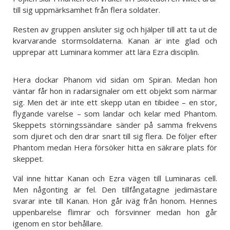
till sig uppmärksamhet från flera soldater.
Resten av gruppen ansluter sig och hjälper till att ta ut de
kvarvarande stormsoldaterna. Kanan är inte glad och
upprepar att Luminara kommer att lära Ezra disciplin.
Hera dockar Phanom vid sidan om Spiran. Medan hon
väntar får hon in radarsignaler om ett objekt som närmar
sig. Men det är inte ett skepp utan en tibidee – en stor,
flygande varelse – som landar och kelar med Phantom.
Skeppets störningssändare sänder på samma frekvens
som djuret och den drar snart till sig flera. De följer efter
Phantom medan Hera försöker hitta en säkrare plats för
skeppet.
Väl inne hittar Kanan och Ezra vägen till Luminaras cell.
Men någonting är fel. Den tillfångatagne jedimästare
svarar inte till Kanan. Hon går iväg från honom. Hennes
uppenbarelse flimrar och försvinner medan hon går
igenom en stor behållare.