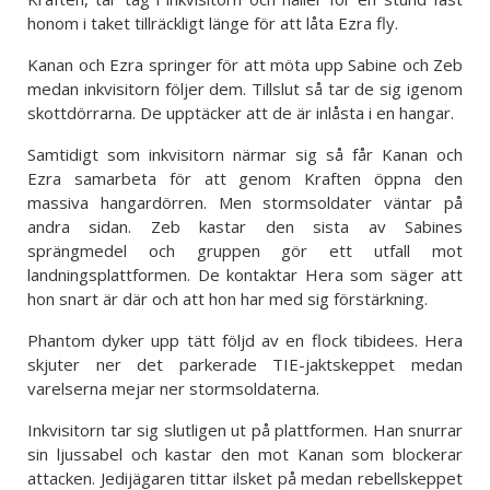
honom i taket tillräckligt länge för att låta Ezra fly.
Kanan och Ezra springer för att möta upp Sabine och Zeb
medan inkvisitorn följer dem. Tillslut så tar de sig igenom
skottdörrarna. De upptäcker att de är inlåsta i en hangar.
Samtidigt som inkvisitorn närmar sig så får Kanan och
Ezra samarbeta för att genom Kraften öppna den
massiva hangardörren. Men stormsoldater väntar på
andra sidan. Zeb kastar den sista av Sabines
sprängmedel och gruppen gör ett utfall mot
landningsplattformen. De kontaktar Hera som säger att
hon snart är där och att hon har med sig förstärkning.
Phantom dyker upp tätt följd av en flock tibidees. Hera
skjuter ner det parkerade TIE-jaktskeppet medan
varelserna mejar ner stormsoldaterna.
Inkvisitorn tar sig slutligen ut på plattformen. Han snurrar
sin ljussabel och kastar den mot Kanan som blockerar
attacken. Jedijägaren tittar ilsket på medan rebellskeppet